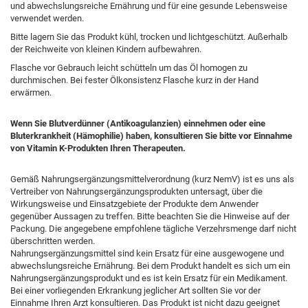
und abwechslungsreiche Ernährung und für eine gesunde Lebensweise
verwendet werden.
Bitte lagern Sie das Produkt kühl, trocken und lichtgeschützt. Außerhalb
der Reichweite von kleinen Kindern aufbewahren.
Flasche vor Gebrauch leicht schütteln um das Öl homogen zu
durchmischen. Bei fester Ölkonsistenz Flasche kurz in der Hand
erwärmen.
Wenn Sie Blutverdünner (Antikoagulanzien) einnehmen oder eine
Bluterkrankheit (Hämophilie) haben, konsultieren Sie bitte vor Einnahme
von Vitamin K-Produkten Ihren Therapeuten.
Gemäß Nahrungsergänzungsmittelverordnung (kurz NemV) ist es uns als
Vertreiber von Nahrungsergänzungsprodukten untersagt, über die
Wirkungsweise und Einsatzgebiete der Produkte dem Anwender
gegenüber Aussagen zu treffen. Bitte beachten Sie die Hinweise auf der
Packung. Die angegebene empfohlene tägliche Verzehrsmenge darf nicht
überschritten werden.
Nahrungsergänzungsmittel sind kein Ersatz für eine ausgewogene und
abwechslungsreiche Ernährung. Bei dem Produkt handelt es sich um ein
Nahrungsergänzungsprodukt und es ist kein Ersatz für ein Medikament.
Bei einer vorliegenden Erkrankung jeglicher Art sollten Sie vor der
Einnahme Ihren Arzt konsultieren. Das Produkt ist nicht dazu geeignet