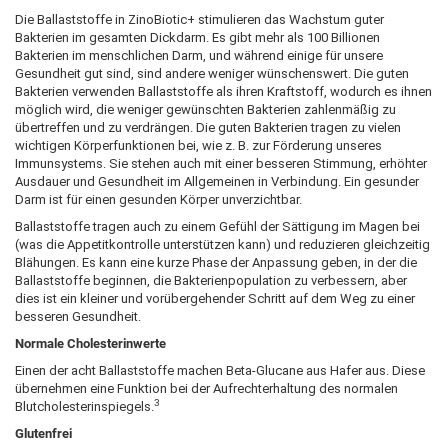
Die Ballaststoffe in ZinoBiotic+ stimulieren das Wachstum guter
Bakterien im gesamten Dickdarm. Es gibt mehr als 100 Billionen
Bakterien im menschlichen Darm, und während einige für unsere
Gesundheit gut sind, sind andere weniger wünschenswert. Die guten
Bakterien verwenden Ballaststoffe als ihren Kraftstoff, wodurch es ihnen
möglich wird, die weniger gewünschten Bakterien zahlenmäßig zu
übertreffen und zu verdrängen. Die guten Bakterien tragen zu vielen
wichtigen Körperfunktionen bei, wie z. B. zur Förderung unseres
Immunsystems. Sie stehen auch mit einer besseren Stimmung, erhöhter
Ausdauer und Gesundheit im Allgemeinen in Verbindung. Ein gesunder
Darm ist für einen gesunden Körper unverzichtbar.
Ballaststoffe tragen auch zu einem Gefühl der Sättigung im Magen bei
(was die Appetitkontrolle unterstützen kann) und reduzieren gleichzeitig
Blähungen. Es kann eine kurze Phase der Anpassung geben, in der die
Ballaststoffe beginnen, die Bakterienpopulation zu verbessern, aber
dies ist ein kleiner und vorübergehender Schritt auf dem Weg zu einer
besseren Gesundheit.
Normale Cholesterinwerte
Einen der acht Ballaststoffe machen Beta-Glucane aus Hafer aus. Diese
übernehmen eine Funktion bei der Aufrechterhaltung des normalen
3
Blutcholesterinspiegels.
Glutenfrei