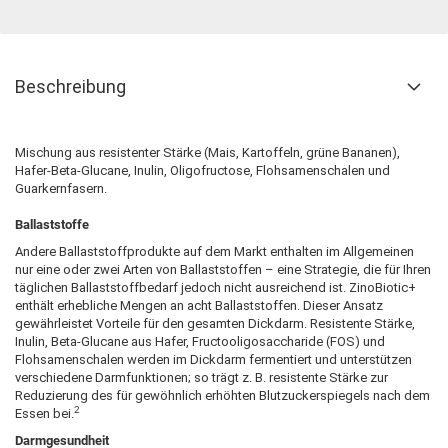
Beschreibung
Mischung aus resistenter Stärke (Mais, Kartoffeln, grüne Bananen),
Hafer-Beta-Glucane, Inulin, Oligofructose, Flohsamenschalen und
Guarkernfasern.
Ballaststoffe
Andere Ballaststoffprodukte auf dem Markt enthalten im Allgemeinen
nur eine oder zwei Arten von Ballaststoffen – eine Strategie, die für Ihren
täglichen Ballaststoffbedarf jedoch nicht ausreichend ist. ZinoBiotic+
enthält erhebliche Mengen an acht Ballaststoffen. Dieser Ansatz
gewährleistet Vorteile für den gesamten Dickdarm. Resistente Stärke,
Inulin, Beta-Glucane aus Hafer, Fructooligosaccharide (FOS) und
Flohsamenschalen werden im Dickdarm fermentiert und unterstützen
verschiedene Darmfunktionen; so trägt z. B. resistente Stärke zur
Reduzierung des für gewöhnlich erhöhten Blutzuckerspiegels nach dem
2
Essen bei.
Darmgesundheit