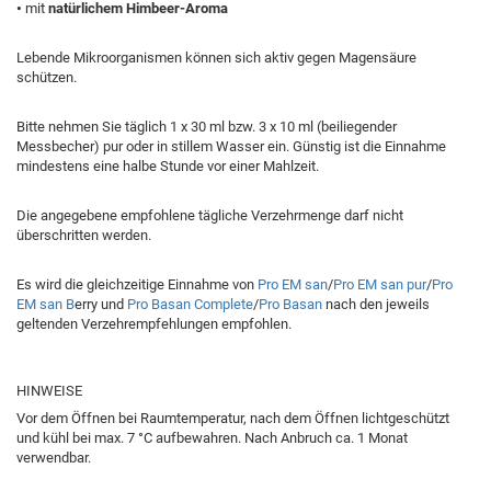
•
mit
natürlichem Himbeer-Aroma
Lebende Mikroorganismen können sich aktiv gegen Magensäure
schützen.
Bitte nehmen Sie täglich 1 x 30 ml bzw. 3 x 10 ml (beiliegender
Messbecher) pur oder in stillem Wasser ein. Günstig ist die Einnahme
mindestens eine halbe Stunde vor einer Mahlzeit.
Die angegebene empfohlene tägliche Verzehrmenge darf nicht
überschritten werden.
Es wird die gleichzeitige Einnahme von
Pro EM san
/
Pro EM san pur
/
Pro
EM san B
erry und
Pro Basan Complete
/
Pro Basan
nach den jeweils
geltenden Verzehrempfehlungen empfohlen.
HINWEISE
Vor dem Öffnen bei Raumtemperatur, nach dem Öffnen lichtgeschützt
und kühl bei max. 7 °C aufbewahren. Nach Anbruch ca. 1 Monat
verwendbar.